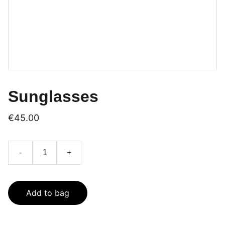
Sunglasses
€45.00
-
+
Add to bag